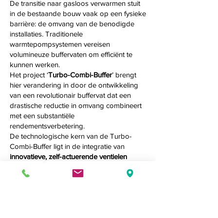
De transitie naar gasloos verwarmen stuit
in de bestaande bouw vaak op een fysieke
barrière: de omvang van de benodigde
installaties. Traditionele
warmtepompsystemen vereisen
volumineuze buffervaten om efficiënt te
kunnen werken.
Het project ‘
Turbo-Combi-Buffer
’ brengt
hier verandering in door de ontwikkeling
van een revolutionair buffervat dat een
drastische reductie in omvang combineert
met een substantiële
rendementsverbetering.
De technologische kern van de Turbo-
Combi-Buffer ligt in de integratie van
innovatieve, zelf-actuerende ventielen
binnenin het vat. Waar conventionele
buffers vaak kampen met ongewenste
thermische menging en slechts 1 zone
hebben, sturen deze intelligente ventielen
de waterstromen op basis van temperatuur
en temperatuurverschil op een volledig