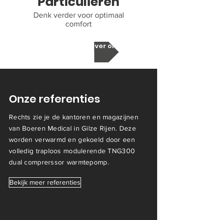
Particulieren
Denk verder voor optimaal
comfort
Meer weten over ons?
Onze referenties
Rechts zie je de kantoren en magazijnen
van Boeren Medical in Gilze Rijen. Deze
worden verwarmd en gekoeld door een
volledig traploos modulerende TNG300
dual comprerssor warmtepomp.
Bekijk meer referenties